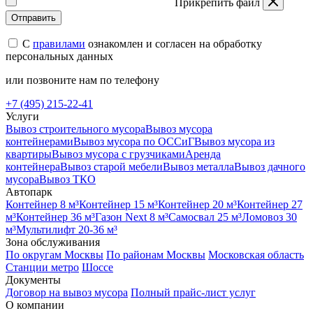
Прикрепить файл
Отправить
С
правилами
ознакомлен и согласен на обработку
персональных данных
или позвоните нам по телефону
+7 (495) 215-22-41
Услуги
Вывоз строительного мусора
Вывоз мусора
контейнерами
Вывоз мусора по ОССиГ
Вывоз мусора из
квартиры
Вывоз мусора с грузчиками
Аренда
контейнера
Вывоз старой мебели
Вывоз металла
Вывоз дачного
мусора
Вывоз ТКО
Автопарк
Контейнер 8 м³
Контейнер 15 м³
Контейнер 20 м³
Контейнер 27
м³
Контейнер 36 м³
Газон Next 8 м³
Самосвал 25 м³
Ломовоз 30
м³
Мультилифт 20-36 м³
Зона обслуживания
По округам Москвы
По районам Москвы
Московская область
Станции метро
Шоссе
Документы
Договор на вывоз мусора
Полный прайс-лист услуг
О компании