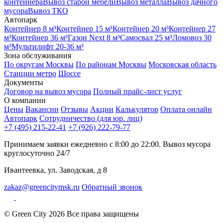
контейнера
Вывоз старой мебели
Вывоз металла
Вывоз дачного
мусора
Вывоз ТКО
Автопарк
Контейнер 8 м³
Контейнер 15 м³
Контейнер 20 м³
Контейнер 27
м³
Контейнер 36 м³
Газон Next 8 м³
Самосвал 25 м³
Ломовоз 30
м³
Мультилифт 20-36 м³
Зона обслуживания
По округам Москвы
По районам Москвы
Московская область
Станции метро
Шоссе
Документы
Договор на вывоз мусора
Полный прайс-лист услуг
О компании
Цены
Вакансии
Отзывы
Акции
Калькулятор
Оплата онлайн
Автопарк
Сотрудничество (для юр. лиц)
+7 (495) 215-22-41
+7 (926) 222-79-77
Принимаем заявки ежедневно с 8:00 до 22:00. Вывоз мусора
круглосуточно 24/7
Ивантеевка, ул. Заводская, д 8
zakaz@greencitymsk.ru
Обратный звонок
© Green City 2026 Все права защищены