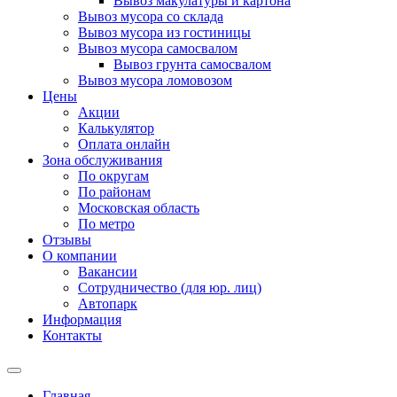
Вывоз макулатуры и картона
Вывоз мусора со склада
Вывоз мусора из гостиницы
Вывоз мусора самосвалом
Вывоз грунта самосвалом
Вывоз мусора ломовозом
Цены
Акции
Калькулятор
Оплата онлайн
Зона обслуживания
По округам
По районам
Московская область
По метро
Отзывы
О компании
Вакансии
Сотрудничество (для юр. лиц)
Автопарк
Информация
Контакты
Главная