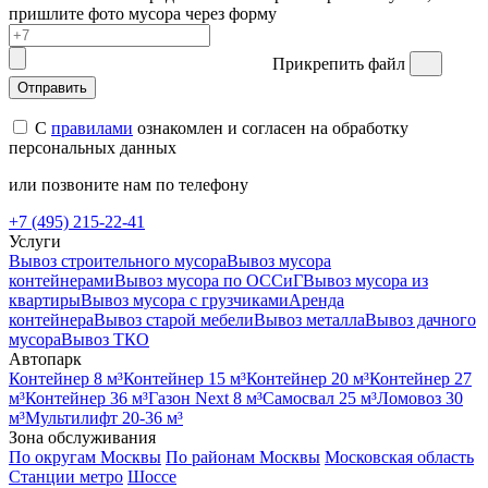
пришлите фото мусора через форму
Прикрепить файл
Отправить
С
правилами
ознакомлен и согласен на обработку
персональных данных
или позвоните нам по телефону
+7 (495) 215-22-41
Услуги
Вывоз строительного мусора
Вывоз мусора
контейнерами
Вывоз мусора по ОССиГ
Вывоз мусора из
квартиры
Вывоз мусора с грузчиками
Аренда
контейнера
Вывоз старой мебели
Вывоз металла
Вывоз дачного
мусора
Вывоз ТКО
Автопарк
Контейнер 8 м³
Контейнер 15 м³
Контейнер 20 м³
Контейнер 27
м³
Контейнер 36 м³
Газон Next 8 м³
Самосвал 25 м³
Ломовоз 30
м³
Мультилифт 20-36 м³
Зона обслуживания
По округам Москвы
По районам Москвы
Московская область
Станции метро
Шоссе